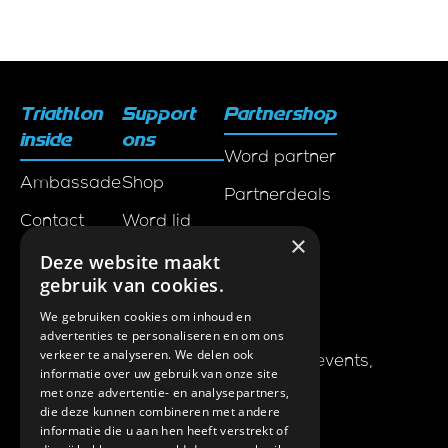
Triathlon
Support
Partnershop
inside
ons
Word partner
Ambassadeurs
Shop
Partnerdeals
Contact
Word lid
×
Deze website maakt
Samenwerkingen
gebruik van cookies.
We gebruiken cookies om inhoud en
Laatste nieuws en updates
advertenties te personaliseren en om ons
verkeer te analyseren. We delen ook
Ontvang als eerste het nieuws over events,
informatie over uw gebruik van onze site
athleten en speciale deals in je mail.
met onze advertentie- en analysepartners,
die deze kunnen combineren met andere
Schrijf je in
informatie die u aan hen heeft verstrekt of