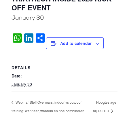
OFF EVENT
January 30
WhatsApp
LinkedIn
Share
Add to calendar
DETAILS
Date:
January 30
Webinar Steff Overmars: indoor vs outdoor
Hoogtestage
training: wanneer, waarom en hoe combineren
bij TAERU