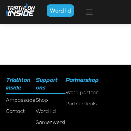
Word lid
Triathlon
Support
Partnershop
inside
ons
Word partner
Ambassadeurs
Shop
Partnerdeals
Contact
Word lid
Samenwerkingen