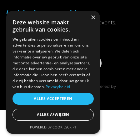
Laatste nieuws en updates
×
Deze website maakt
Ontvang als eerste het nieuws over events,
gebruik van cookies.
athleten en speciale deals in je mail.
We gebruiken cookies om inhoud en
Schrijf je in
advertenties te personaliseren en om ons
verkeer te analyseren. We delen ook
informatie over uw gebruik van onze site
met onze advertentie- en analysepartners,
die deze kunnen combineren met andere
informatie die u aan hen heeft verstrekt of
die zij hebben verzameld door uw gebruik
van hun diensten.
Privacybeleid
© Copyright 2025 | All Rights Reserved | Powered by
Triathlon Inside
ALLES ACCEPTEREN
ALLES AFWIJZEN
POWERED BY COOKIESCRIPT