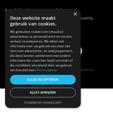
Laatste nieuws en updates
×
Deze website maakt
Ontvang als eerste het nieuws over events,
gebruik van cookies.
athleten en speciale deals in je mail.
We gebruiken cookies om inhoud en
Schrijf je in
advertenties te personaliseren en om ons
verkeer te analyseren. We delen ook
informatie over uw gebruik van onze site
met onze advertentie- en analysepartners,
die deze kunnen combineren met andere
informatie die u aan hen heeft verstrekt of
die zij hebben verzameld door uw gebruik
van hun diensten.
Privacybeleid
© Copyright 2025 | All Rights Reserved | Powered by
Triathlon Inside
ALLES ACCEPTEREN
ALLES AFWIJZEN
POWERED BY COOKIESCRIPT