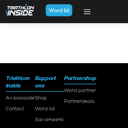
Word lid
Triathlon
Support
Partnershop
inside
ons
Word partner
Ambassadeurs
Shop
Partnerdeals
Contact
Word lid
Samenwerkingen