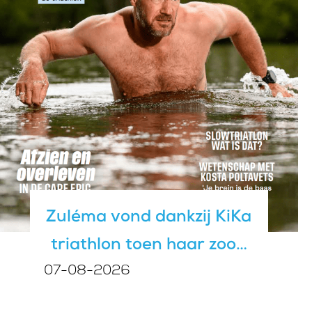
Zuléma vond dankzij KiKa
triathlon toen haar zoon
07-08-2026
kanker kreeg: ‘Door te
sporten kon ik tenminste