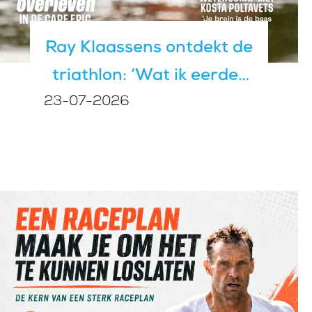
Ray Klaassens ontdekt de
triathlon: ‘Wat ik eerder
23-07-2026
deed was geen trainen,
maar slopen’