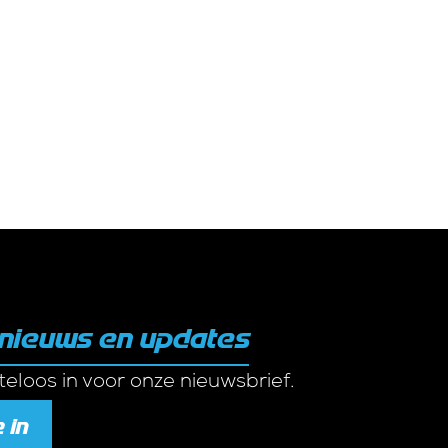
 nieuws en updates
steloos in voor onze nieuwsbrief.
 in