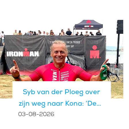
íéts doen’
Syb van der Ploeg over
zijn weg naar Kona: ‘Denk
03-08-2026
dat ik nu beter ben dan
10 jaar geleden”‘