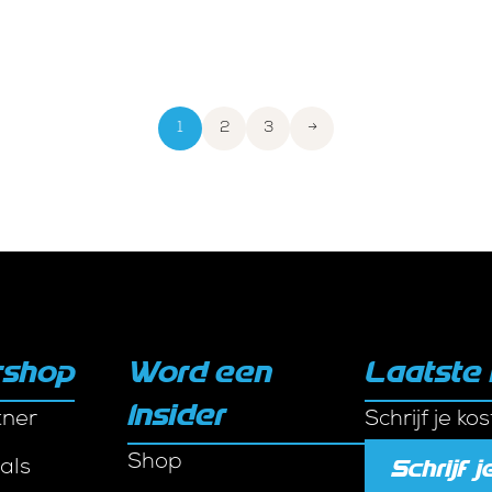
1
2
3
→
rshop
Word een
Laatste
Insider
tner
Schrijf je ko
Shop
Schrijf je
als