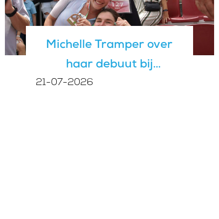
Michelle Tramper over
haar debuut bij
21-07-2026
IRONMAN 70.3 Vitoria-
Gasteiz: Van eerste halve
triathlon naar WK-ticket